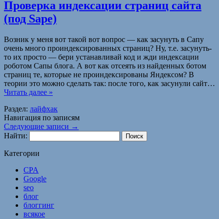
Проверка индексации страниц сайта
(под Sape)
Возник у меня вот такой вот вопрос — как засунуть в Сапу
очень много проиндексированных страниц? Ну, т.е. засунуть-
то их просто — бери устанавливай код и жди индексации
роботом Сапы блога. А вот как отсеять из найденных ботом
страниц те, которые не проиндексированы Яндексом? В
теории это можно сделать так: после того, как засунули сайт…
Читать далее »
Раздел:
лайфхак
Навигация по записям
Следующие записи
→
Найти:
Категории
CPA
Google
seo
блог
блоггинг
всякое