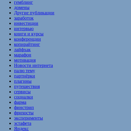
гемблинг
домены
Другие публикации
заработок
инвестиции
интервью
книги и курсы
конференции
копирайтинг
лайфхак
марафон
мотивация
Новости интернета
палю тему
партнёрки
плагины
путешествия
сервисы
социалки
фарма
финстрип
фрихосты
эксперименты
эстафета
Яндекс