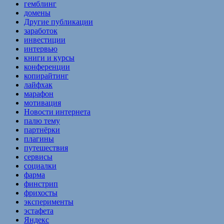
гемблинг
домены
Другие публикации
заработок
инвестиции
интервью
книги и курсы
конференции
копирайтинг
лайфхак
марафон
мотивация
Новости интернета
палю тему
партнёрки
плагины
путешествия
сервисы
социалки
фарма
финстрип
фрихосты
эксперименты
эстафета
Яндекс