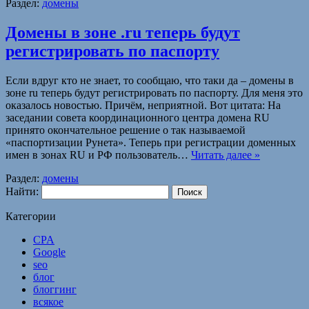
Раздел:
домены
Домены в зоне .ru теперь будут
регистрировать по паспорту
Если вдруг кто не знает, то сообщаю, что таки да – домены в
зоне ru теперь будут регистрировать по паспорту. Для меня это
оказалось новостью. Причём, неприятной. Вот цитата: На
заседании совета координационного центра домена RU
принято окончательное решение о так называемой
«паспортизации Рунета». Теперь при регистрации доменных
имен в зонах RU и РФ пользователь…
Читать далее »
Раздел:
домены
Найти:
Категории
CPA
Google
seo
блог
блоггинг
всякое