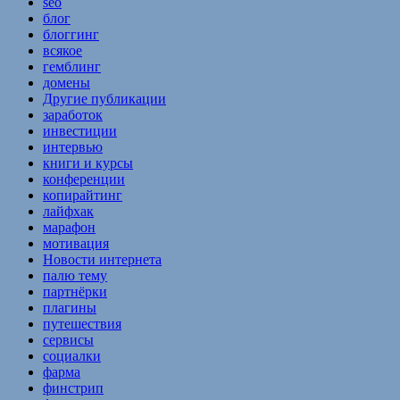
seo
блог
блоггинг
всякое
гемблинг
домены
Другие публикации
заработок
инвестиции
интервью
книги и курсы
конференции
копирайтинг
лайфхак
марафон
мотивация
Новости интернета
палю тему
партнёрки
плагины
путешествия
сервисы
социалки
фарма
финстрип