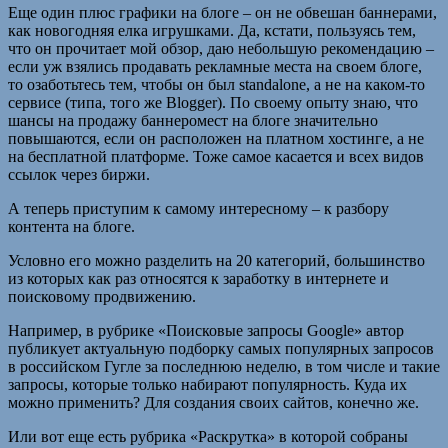
Еще один плюс графики на блоге – он не обвешан баннерами,
как новогодняя елка игрушками. Да, кстати, пользуясь тем,
что он прочитает мой обзор, даю небольшую рекомендацию –
если уж взялись продавать рекламные места на своем блоге,
то озаботьтесь тем, чтобы он был standalone, а не на каком-то
сервисе (типа, того же Blogger). По своему опыту знаю, что
шансы на продажу баннеромест на блоге значительно
повышаются, если он расположен на платном хостинге, а не
на бесплатной платформе. Тоже самое касается и всех видов
ссылок через биржи.
А теперь приступим к самому интересному – к разбору
контента на блоге.
Условно его можно разделить на 20 категорий, большинство
из которых как раз относятся к заработку в интернете и
поисковому продвижению.
Например, в рубрике «Поисковые запросы Google» автор
публикует актуальную подборку самых популярных запросов
в российском Гугле за последнюю неделю, в том числе и такие
запросы, которые только набирают популярность. Куда их
можно применить? Для создания своих сайтов, конечно же.
Или вот еще есть рубрика «Раскрутка» в которой собраны