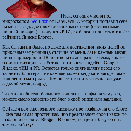
Итак, сегодня у меня под
микроскопом
Seo-Блог
от DareDevil47, который поставил себе,
на мой взгляд, две плохо достижимых цели (с остальными
полный порядок) – получить PR7 для блога и попасть в топ-10
рейтинга Яндекс.Блогов.
Как бы там ни было, но даже для достижения таких целей он
прикладывает усилия (в отличие от меня, да) и каждый месяц
пишет примерно по 18 постов на самые разные темы, как то
seo-оптимизация, заработок в интернете, апдейты Google,
Яндекс, тИЦ и PR. Остается только снять шляпу перед его
талантом блоггера – не каждый может выдавать нагора такое
количество материала. Тем более, не снижая темпа вот уже
седьмой месяц подряд.
Так что, любители большого количества инфы на тему seo,
можете смело заносить его блог в свой ридер или закладки.
Сейчас я вам еще немного расскажу про графику на его блоге
– она там самая простейшая, ибо представляет собой какой-то
шаблон от сервиса Blogger. В общем, не грузит браузер и на
том спасибо 🙂