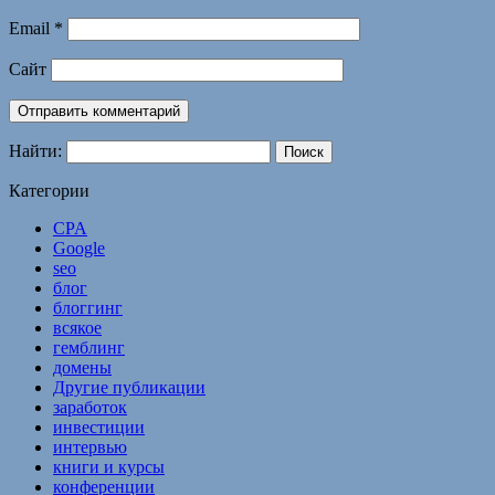
Email
*
Сайт
Найти:
Категории
CPA
Google
seo
блог
блоггинг
всякое
гемблинг
домены
Другие публикации
заработок
инвестиции
интервью
книги и курсы
конференции