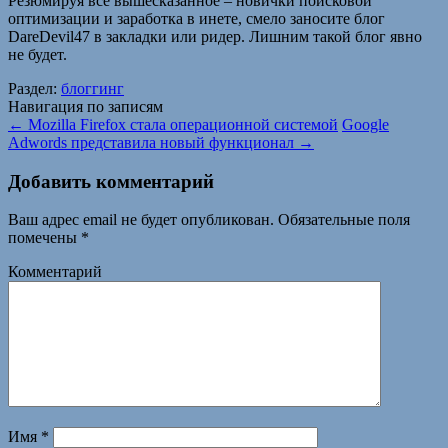
Резюмируя все вышесказанное – новички поисковой
оптимизации и заработка в инете, смело заносите блог
DareDevil47 в закладки или ридер. Лишним такой блог явно
не будет.
Раздел:
блоггинг
Навигация по записям
←
Mozilla Firefox стала операционной системой
Google
Adwords представила новый функционал
→
Добавить комментарий
Ваш адрес email не будет опубликован.
Обязательные поля
помечены
*
Комментарий
Имя
*