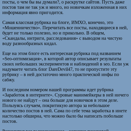
посты, о чем бы вы думали?, о раскрутке сайтов. Пусть даже
постов там не так уж и много, но новичкам изложенная в них
информация явно пригодится.
Самая классная рубрика на блоге, ИМХО, конечно, это
«Мошенничество». Перечитать все посты, находящиеся в ней,
будет не только полезно, но и прикольно. В общем,
«Скандалы, интриги, расследования» с выводом на чистую
воду разнообразных кидал.
Еще на этом блоге есть интересная рубрика под названием
«Seo-оптимизация», в которой автор описывает результаты
своих небольших экспериментов и наблюдений в seo. Если уж
надумаете читать блог DareDevil47, то не пропустите эту
рубрику – в ней достаточно много практической инфы по
сабжу.
И последним номером нашей программы идет рубрика
«Заработок в интернете». Суровые манимейкеры в ней ничего
нового не найдут – она больше для новичков в этом деле.
Пользуясь случаем, покритикую автора за небольшое
количество постов в ней. Сама по себе тема заработка в инете
настолько обширна, что можно было бы написать побольше
постов.