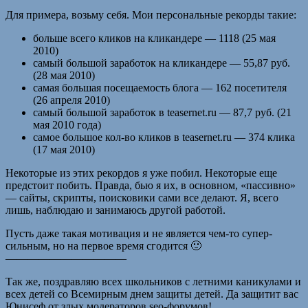
Для примера, возьму себя. Мои персональные рекорды такие:
больше всего кликов на кликандере — 1118 (25 мая
2010)
самый большой заработок на кликандере — 55,87 руб.
(28 мая 2010)
самая большая посещаемость блога — 162 посетителя
(26 апреля 2010)
самый большой заработок в teasernet.ru — 87,7 руб. (21
мая 2010 года)
самое большое кол-во кликов в teasernet.ru — 374 клика
(17 мая 2010)
Некоторые из этих рекордов я уже побил. Некоторые еще
предстоит побить. Правда, бью я их, в основном, «пассивно»
— сайты, скрипты, поисковики сами все делают. Я, всего
лишь, наблюдаю и занимаюсь другой работой.
Пусть даже такая мотивация и не является чем-то супер-
сильным, но на первое время сгодится 🙂
———————————
Так же, поздравляю всех школьников с летними каникулами и
всех детей со Всемирным днем защиты детей. Да защитит вас
Юнисеф от злых модераторов seo-форумов!