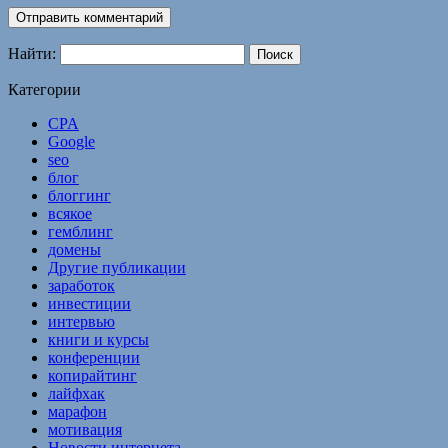
Найти:
Категории
CPA
Google
seo
блог
блоггинг
всякое
гемблинг
домены
Другие публикации
заработок
инвестиции
интервью
книги и курсы
конференции
копирайтинг
лайфхак
марафон
мотивация
Новости интернета