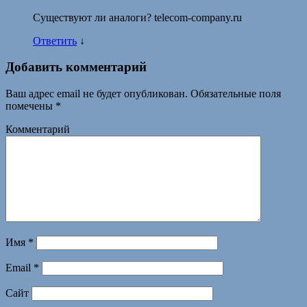
Существуют ли аналоги? telecom-company.ru
Ответить
↓
Добавить комментарий
Ваш адрес email не будет опубликован.
Обязательные поля
помечены
*
Комментарий
Имя
*
Email
*
Сайт