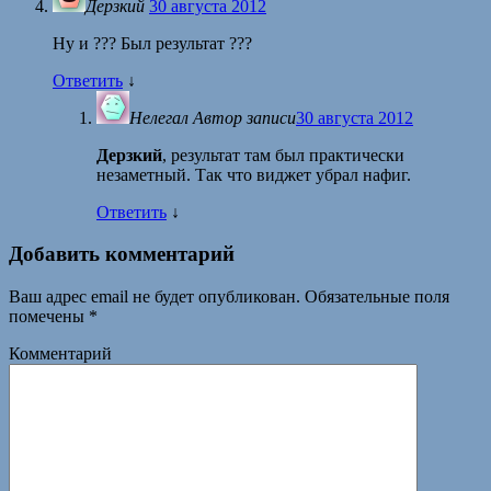
Дерзкий
30 августа 2012
Ну и ??? Был результат ???
Ответить
↓
Нелегал
Автор записи
30 августа 2012
Дерзкий
, результат там был практически
незаметный. Так что виджет убрал нафиг.
Ответить
↓
Добавить комментарий
Ваш адрес email не будет опубликован.
Обязательные поля
помечены
*
Комментарий