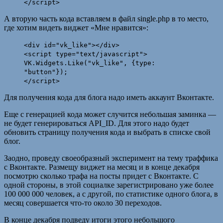
</script>
А вторую часть кода вставляем в файл single.php в то место,
где хотим видеть виджет «Мне нравится»:
<div id="vk_like"></div>
<script type="text/javascript">
VK.Widgets.Like("vk_like", {type:
"button"});
</script>
Для получения кода для блога надо иметь аккаунт Вконтакте.
Еще с генерацией кода может случится небольшая заминка —
не будет генерироваться API_ID. Для этого надо будет
обновить страницу получения кода и выбрать в списке свой
блог.
Заодно, проведу своеобразный эксперимент на тему траффика
с Вконтакте. Размещу виджет на месяц и в конце декабря
посмотрю сколько трафа на посты придет с Вконтакте. С
одной стороны, в этой социалке зарегистрировано уже более
100 000 000 человек, а с другой, по статистике одного блога, в
месяц совершается что-то около 30 переходов.
В конце декабря подведу итоги этого небольшого