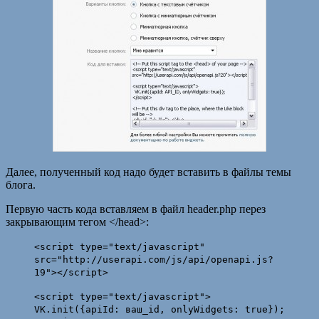
Далее, полученный код надо будет вставить в файлы темы
блога.
Первую часть кода вставляем в файл header.php перез
закрывающим тегом </head>:
<script type="text/javascript"
src="http://userapi.com/js/api/openapi.js?
19"></script>
<script type="text/javascript">
VK.init({apiId: ваш_id, onlyWidgets: true});