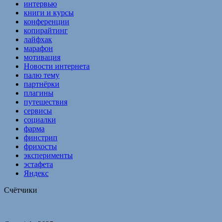
интервью
книги и курсы
конференции
копирайтинг
лайфхак
марафон
мотивация
Новости интернета
палю тему
партнёрки
плагины
путешествия
сервисы
социалки
фарма
финстрип
фрихосты
эксперименты
эстафета
Яндекс
Счётчики