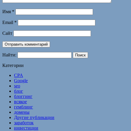
Имя
*
Email
*
Сайт
Найти:
Категории
CPA
Google
seo
блог
блоггинг
всякое
гемблинг
домены
Другие публикации
заработок
инвестиции