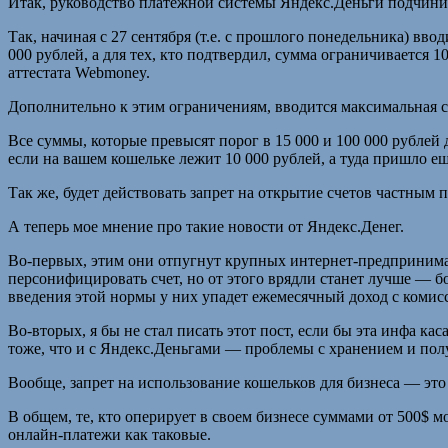
Итак, руководство платежной системы Яндекс.Деньги подчинил
Так, начиная с 27 сентября (т.е. с прошлого понедельника) вво
000 рублей, а для тех, кто подтвердил, сумма ограничивается 
аттестата Webmoney.
Дополнительно к этим ограничениям, вводится максимальная су
Все суммы, которые превысят порог в 15 000 и 100 000 рублей 
если на вашем кошельке лежит 10 000 рублей, а туда пришло еще 
Так же, будет действовать запрет на открытие счетов частным
А теперь мое мнение про такие новости от Яндекс.Денег.
Во-первых, этим они отпугнут крупных интернет-предпринимат
персонифицировать счет, но от этого врядли станет лучше — б
введения этой нормы у них упадет ежемесячный доход с комисси
Во-вторых, я бы не стал писать этот пост, если бы эта инфа ка
тоже, что и с Яндекс.Деньгами — проблемы с хранением и пол
Вообще, запрет на использование кошельков для бизнеса — это
В общем, те, кто оперирует в своем бизнесе суммами от 500$ м
онлайн-платежи как таковые.