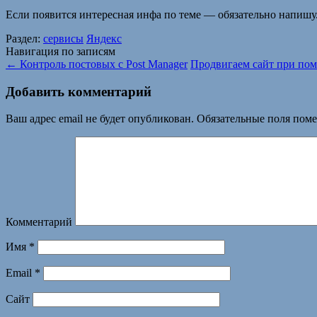
Если появится интересная инфа по теме — обязательно напишу. 
Раздел:
сервисы
Яндекс
Навигация по записям
←
Контроль постовых с Post Manager
Продвигаем сайт при по
Добавить комментарий
Ваш адрес email не будет опубликован.
Обязательные поля пом
Комментарий
Имя
*
Email
*
Сайт