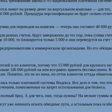
ось требованиям закона о «О национальной платежной системе» 
дится лимит на размер денег на виртуальном кошельке — для тех,
100 000 рублей. Процедура персонификации не будет сильно отли
мма для переводов на кошелек — теперь она составит 40 000 ру
для разных счетов, будут заморожены до тех пор, пока сумма сч
10 000, то блокируется только 5 000 и они переведутся на счет т
 предпринимателям и коммерческим организациям. Но его обещаю
елей и их клиентов, потому что 15 000 рублей для крупного ин
ольше 100 000 рублей на нем все-равно хранить бессмысленно. 
и. Понятно, это не их вина, но отток клиентов оттуда обязатель
салась только платежной системы Яндекса. Все дело в том, что эт
учением, помноженные на запрет использования для бизнеса.
 полный бред. А для чего, они, тогда нужны? На мелкие суммы 
огут уже начинать искать обходные пути, а остальным пока особо