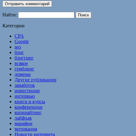
Найти:
Категории
CPA
Google
seo
блог
блоггинг
всякое
гемблинг
домены
Другие публикации
заработок
инвестиции
интервью
книги и курсы
конференции
копирайтинг
лайфхак
марафон
мотивация
Новости интернета