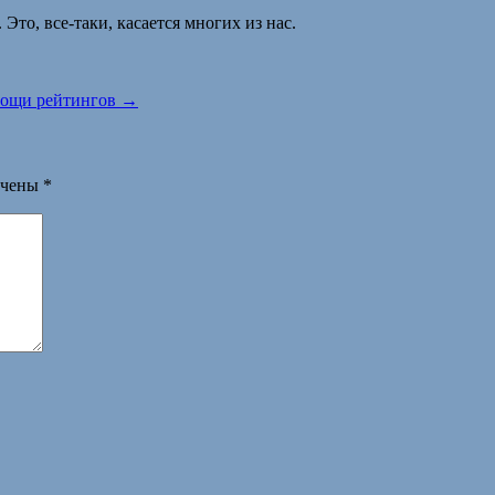
Это, все-таки, касается многих из нас.
мощи рейтингов
→
ечены
*