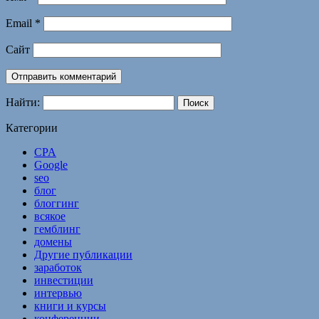
Email
*
Сайт
Найти:
Категории
CPA
Google
seo
блог
блоггинг
всякое
гемблинг
домены
Другие публикации
заработок
инвестиции
интервью
книги и курсы
конференции