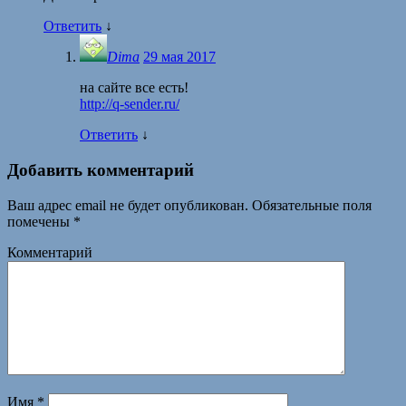
Ответить
↓
Dima
29 мая 2017
на сайте все есть!
http://q-sender.ru/
Ответить
↓
Добавить комментарий
Ваш адрес email не будет опубликован.
Обязательные поля
помечены
*
Комментарий
Имя
*