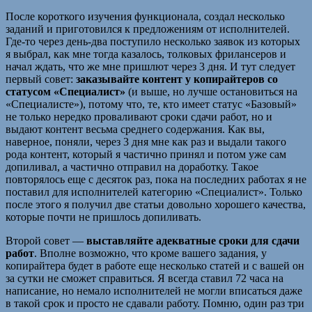
После короткого изучения функционала, создал несколько
заданий и приготовился к предложениям от исполнителей.
Где-то через день-два поступило несколько заявок из которых
я выбрал, как мне тогда казалось, толковых фрилансеров и
начал ждать, что же мне пришлют через 3 дня. И тут следует
первый совет:
заказывайте контент у копирайтеров со
статусом «Специалист»
(и выше, но лучше остановиться на
«Специалисте»), потому что, те, кто имеет статус «Базовый»
не только нередко проваливают сроки сдачи работ, но и
выдают контент весьма среднего содержания. Как вы,
наверное, поняли, через 3 дня мне как раз и выдали такого
рода контент, который я частично принял и потом уже сам
допиливал, а частично отправил на доработку. Такое
повторялось еще с десяток раз, пока на последних работах я не
поставил для исполнителей категорию «Специалист». Только
после этого я получил две статьи довольно хорошего качества,
которые почти не пришлось допиливать.
Второй совет —
выставляйте адекватные сроки для сдачи
работ
. Вполне возможно, что кроме вашего задания, у
копирайтера будет в работе еще несколько статей и с вашей он
за сутки не сможет справиться. Я всегда ставил 72 часа на
написание, но немало исполнителей не могли вписаться даже
в такой срок и просто не сдавали работу. Помню, один раз три