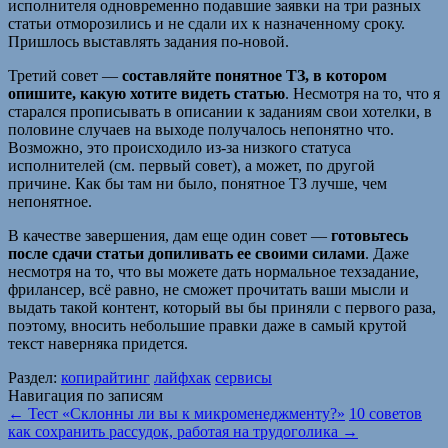
исполнителя одновременно подавшие заявки на три разных
статьи отморозились и не сдали их к назначенному сроку.
Пришлось выставлять задания по-новой.
Третий совет —
составляйте понятное ТЗ, в котором
опишите, какую хотите видеть статью
. Несмотря на то, что я
старался прописывать в описании к заданиям свои хотелки, в
половине случаев на выходе получалось непонятно что.
Возможно, это происходило из-за низкого статуса
исполнителей (см. первый совет), а может, по другой
причине. Как бы там ни было, понятное ТЗ лучше, чем
непонятное.
В качестве завершения, дам еще один совет —
готовьтесь
после сдачи статьи допиливать ее своими силами
. Даже
несмотря на то, что вы можете дать нормальное техзадание,
фрилансер, всё равно, не сможет прочитать ваши мысли и
выдать такой контент, который вы бы приняли с первого раза,
поэтому, вносить небольшие правки даже в самый крутой
текст наверняка придется.
Раздел:
копирайтинг
лайфхак
сервисы
Навигация по записям
←
Тест «Склонны ли вы к микроменеджменту?»
10 советов
как сохранить рассудок, работая на трудоголика
→