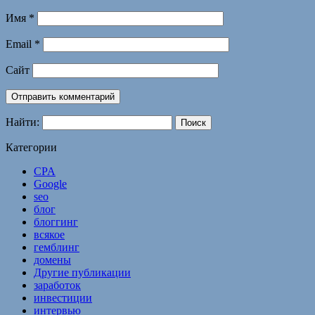
Имя
*
Email
*
Сайт
Найти:
Категории
CPA
Google
seo
блог
блоггинг
всякое
гемблинг
домены
Другие публикации
заработок
инвестиции
интервью