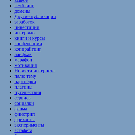
всякое
гемблинг
домены
Другие публикации
заработок
инвестиции
интервью
книги и курсы
конференции
копирайтинг
лайфхак
марафон
мотивация
Новости интернета
палю тему
партнёрки
плагины
путешествия
сервисы
социалки
фарма
финстрип
фрихосты
эксперименты
эстафета