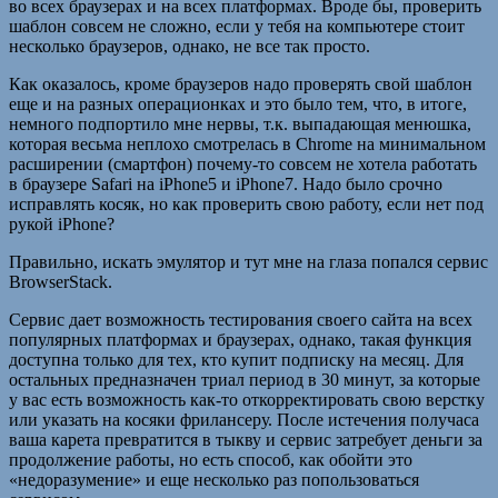
во всех браузерах и на всех платформах. Вроде бы, проверить
шаблон совсем не сложно, если у тебя на компьютере стоит
несколько браузеров, однако, не все так просто.
Как оказалось, кроме браузеров надо проверять свой шаблон
еще и на разных операционках и это было тем, что, в итоге,
немного подпортило мне нервы, т.к. выпадающая менюшка,
которая весьма неплохо смотрелась в Chrome на минимальном
расширении (смартфон) почему-то совсем не хотела работать
в браузере Safari на iPhone5 и iPhone7. Надо было срочно
исправлять косяк, но как проверить свою работу, если нет под
рукой iPhone?
Правильно, искать эмулятор и тут мне на глаза попался сервис
BrowserStack.
Сервис дает возможность тестирования своего сайта на всех
популярных платформах и браузерах, однако, такая функция
доступна только для тех, кто купит подписку на месяц. Для
остальных предназначен триал период в 30 минут, за которые
у вас есть возможность как-то откорректировать свою верстку
или указать на косяки фрилансеру. После истечения получаса
ваша карета превратится в тыкву и сервис затребует деньги за
продолжение работы, но есть способ, как обойти это
«недоразумение» и еще несколько раз попользоваться