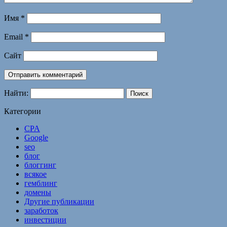
Имя
*
Email
*
Сайт
Найти:
Категории
CPA
Google
seo
блог
блоггинг
всякое
гемблинг
домены
Другие публикации
заработок
инвестиции