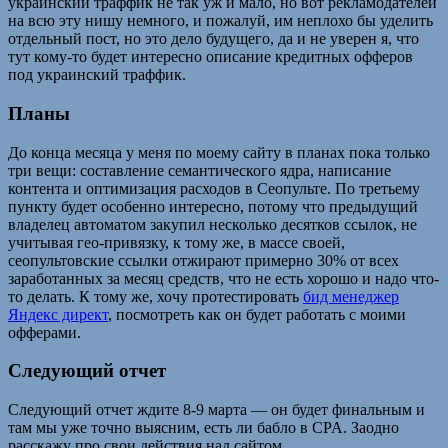
украинский траффик не так уж и мало, но вот рекламодателей
на всю эту нишу немного, и пожалуй, им неплохо бы уделить
отдельный пост, но это дело будущего, да и не уверен я, что
тут кому-то будет интересно описание кредитных офферов
под украинский траффик.
Планы
До конца месяца у меня по моему сайту в планах пока только
три вещи: составление семантического ядра, написание
контента и оптимизация расходов в Сеопульте. По третьему
пункту будет особенно интересно, потому что предыдущий
владелец автоматом закупил несколько десятков ссылок, не
учитывая гео-привязку, к тому же, в массе своей,
сеопультовские ссылки отжирают примерно 30% от всех
заработанных за месяц средств, что не есть хорошо и надо что-
то делать. К тому же, хочу протестировать
бид менеджер
Яндекс директ
, посмотреть как он будет работать с моими
офферами.
Следующий отчет
Следующий отчет ждите 8-9 марта — он будет финальным и
там мы уже точно выясним, есть ли бабло в CPA. Заодно
расскажу про свои действия над сайтом.