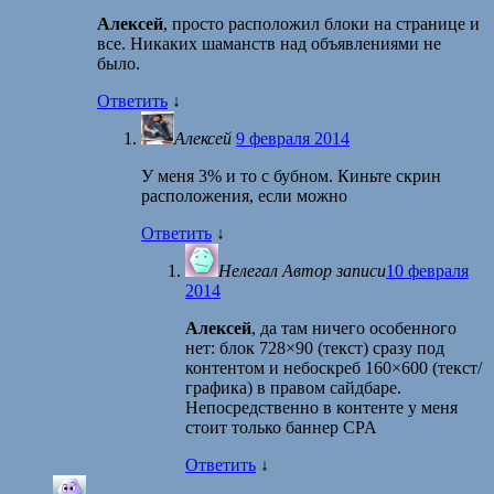
Алексей
, просто расположил блоки на странице и
все. Никаких шаманств над объявлениями не
было.
Ответить
↓
Алексей
9 февраля 2014
У меня 3% и то с бубном. Киньте скрин
расположения, если можно
Ответить
↓
Нелегал
Автор записи
10 февраля
2014
Алексей
, да там ничего особенного
нет: блок 728×90 (текст) сразу под
контентом и небоскреб 160×600 (текст/
графика) в правом сайдбаре.
Непосредственно в контенте у меня
стоит только баннер CPA
Ответить
↓