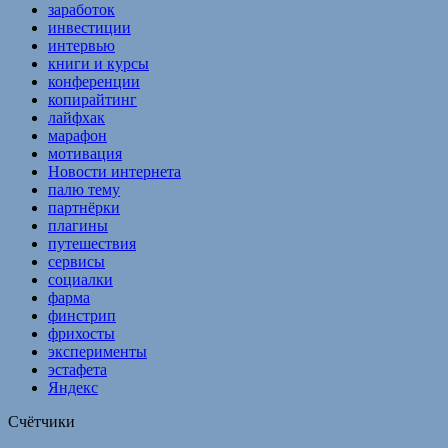
заработок
инвестиции
интервью
книги и курсы
конференции
копирайтинг
лайфхак
марафон
мотивация
Новости интернета
палю тему
партнёрки
плагины
путешествия
сервисы
социалки
фарма
финстрип
фрихосты
эксперименты
эстафета
Яндекс
Счётчики