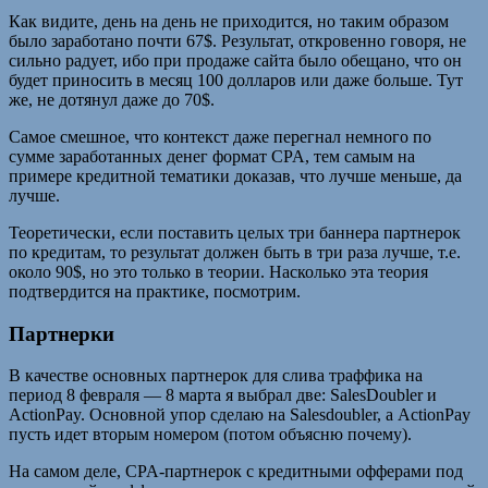
Как видите, день на день не приходится, но таким образом
было заработано почти 67$. Результат, откровенно говоря, не
сильно радует, ибо при продаже сайта было обещано, что он
будет приносить в месяц 100 долларов или даже больше. Тут
же, не дотянул даже до 70$.
Самое смешное, что контекст даже перегнал немного по
сумме заработанных денег формат CPA, тем самым на
примере кредитной тематики доказав, что лучше меньше, да
лучше.
Теоретически, если поставить целых три баннера партнерок
по кредитам, то результат должен быть в три раза лучше, т.е.
около 90$, но это только в теории. Насколько эта теория
подтвердится на практике, посмотрим.
Партнерки
В качестве основных партнерок для слива траффика на
период 8 февраля — 8 марта я выбрал две: SalesDoubler и
ActionPay. Основной упор сделаю на Salesdoubler, а ActionPay
пусть идет вторым номером (потом объясню почему).
На самом деле, CPA-партнерок с кредитными офферами под