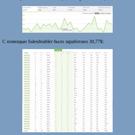
С помощью Salesdoubler было заработано 30,77$: