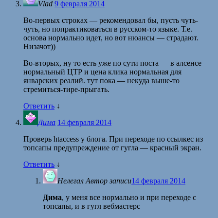
Vlad
9 февраля 2014
Во-первых строках — рекомендовал бы, пусть чуть-
чуть, но попрактиковаться в русском-то языке. Т.е.
основа нормально идет, но вот нюансы — страдают.
Низачот))
Во-вторых, ну то есть уже по сути поста — в алсенсе
нормальный ЦТР и цена клика нормальная для
январских реалий. тут пока — некуда выше-то
стремиться-тире-прыгать.
Ответить
↓
Дима
14 февраля 2014
Проверь htaccess у блога. При переходе по ссылкес из
топсапы предупреждение от гугла — красный экран.
Ответить
↓
Нелегал
Автор записи
14 февраля 2014
Дима
, у меня все нормально и при переходе с
топсапы, и в гугл вебмастерс