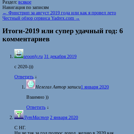
Раздел:
всякое
Навигация по записям
←
Финстрип за август 2019 года или как я провел лето
Честный обзор сервиса Yadrex.com
→
Итоги-2019 или супер удачный год
: 6
комментариев
seoonly.ru
31 декабря 2019
с 2020-)))
Ответить
↓
Нелегал
Автор записи
1 января 2020
Взаимно ))
Ответить
↓
ЛутМастер
2 января 2020
С НГ.
Ни че так за год подрос доход, желаю в 2020 как