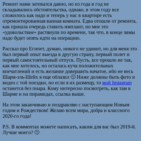
Ремонт нами затевался давно, но из года в год не
складывались обстоятельства, однако, в этом году все
сложилось как надо и теперь у нас в квартире есть
отремонтированная ванная комната. Едва отошли от ремонта,
как пришла очередь ставить имплант, но мне это
«удовольствие» растянули по времени, так что, в конце зимы
надо будет опять идти на операцию.
Рассказ про Египет, думаю, никого не удивит, но для меня это
был первый опыт выезда в другую страну, первый полет и
первый самостоятельный отпуск. Пусть, все прошло не так,
как мне хотелось, но осталась куча положительных
впечатлений и есть желание довершить начатое, ибо не весь
Шарм-эль-Шейх я еще облазил 🙂 Ниже должны быть фото и
видео с той поездки, но если я их размещу, то
мой Instagram
останется без пиара. Кому интересно посмотреть, как там в
Шарме и на пирамидах, ссылка выше.
На этом заканчиваю и поздравляю с наступающим Новым
годом и Рождеством! Желаю всем мира, добра и классного
2020-го года!
P.S. В комментах можете написать, каким для вас был 2019-й.
Лучше моего? 🙂