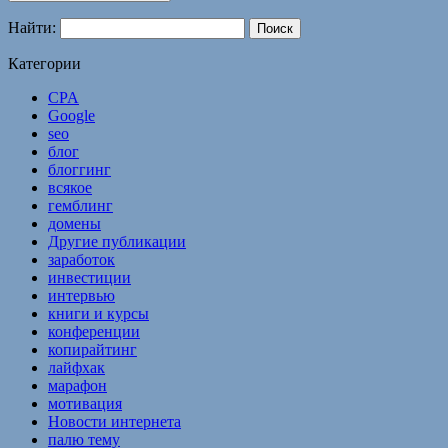
Найти:
Категории
CPA
Google
seo
блог
блоггинг
всякое
гемблинг
домены
Другие публикации
заработок
инвестиции
интервью
книги и курсы
конференции
копирайтинг
лайфхак
марафон
мотивация
Новости интернета
палю тему